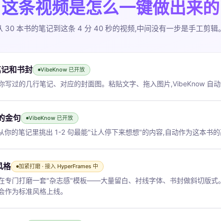
这条视频是怎么一键做出来的
从 30 本书的笔记到这条 4 分 40 秒的视频,中间没有一步是手工剪辑
笔记和书封
VibeKnow 已开放
写过的几行笔记、对应的封面图。粘贴文字、拖入图片,VibeKnow 自动结
的金句
VibeKnow 已开放
w 会从你的笔记里挑出 1-2 句最能"让人停下来想想"的内容,自动作为这本
风格
加紧打磨 · 接入 HyperFrames 中
正在专门打磨一套"杂志感"模板——大量留白、衬线字体、书封做斜切版
续会作为标准风格上线。