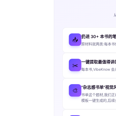
扔进 30+ 本书的
📥
原材料就两类:每本书你
一键提取最值得讲
✂️
每本书,VibeKno
"杂志感书单"视觉
🎨
书单这个题材,我们
模板一键生成的,后