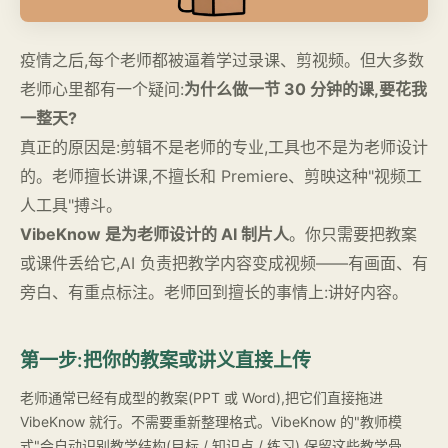
疫情之后,每个老师都被逼着学过录课、剪视频。但大多数
老师心里都有一个疑问:
为什么做一节 30 分钟的课,要花我
一整天?
真正的原因是:剪辑不是老师的专业,工具也不是为老师设计
的。老师擅长讲课,不擅长和 Premiere、剪映这种"视频工
人工具"搏斗。
VibeKnow 是为老师设计的 AI 制片人
。你只需要把教案
或课件丢给它,AI 负责把教学内容变成视频——有画面、有
旁白、有重点标注。老师回到擅长的事情上:讲好内容。
第一步:把你的教案或讲义直接上传
老师通常已经有成型的教案(PPT 或 Word),把它们直接拖进
VibeKnow 就行。不需要重新整理格式。VibeKnow 的"教师模
式"会自动识别教学结构(目标 / 知识点 / 练习),保留这些教学骨