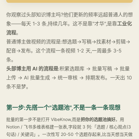
你观察过头部知识博主吗?他们更新的频率远超普通人的想
象——每天 1-3 条,持续几年。这不是靠"才华",是靠
工业化
流程
。
普通博主做视频的流程是:想选题→写稿→找素材→剪辑→
配音→发布。这个流程一条视频 1-2 天,一周最多 3-5
条。
头部博主用 AI 的流程是
:积累选题库 → 批量写稿 → 批量
上传 → AI 批量生成 → 统一审核 → 排期发布。一天出 10
条不是梦。
第一步:先搭一个"选题池",不是一条一条现想
批量的第一步不是打开 VibeKnow,而是
把你的选题池搞好
。用
Notion / 飞书多维表格建一张表,字段就 3 列:「选题 / 核心观点(3
句话) / 关键词」。一次性写 20-50 个选题存起来,比当天想当天做