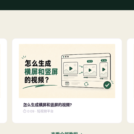
怎么生成横屏和竖屏的视频?
⏱ 0:09 · 短视频平台