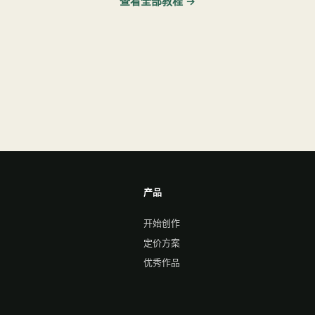
查看全部教程 →
产品
开始创作
定价方案
优秀作品