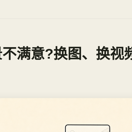
景不满意?换图、换视