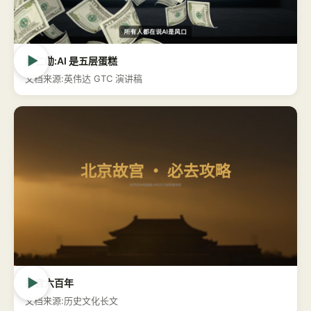
▶
黄仁勋:AI 是五层蛋糕
文档来源:英伟达 GTC 演讲稿
▶
故宫六百年
文档来源:历史文化长文