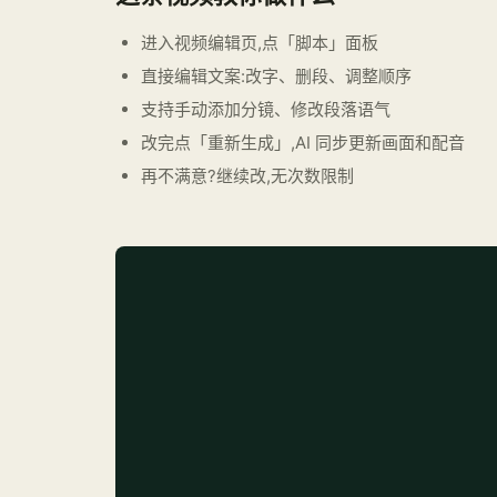
进入视频编辑页,点「脚本」面板
直接编辑文案:改字、删段、调整顺序
支持手动添加分镜、修改段落语气
改完点「重新生成」,AI 同步更新画面和配音
再不满意?继续改,无次数限制