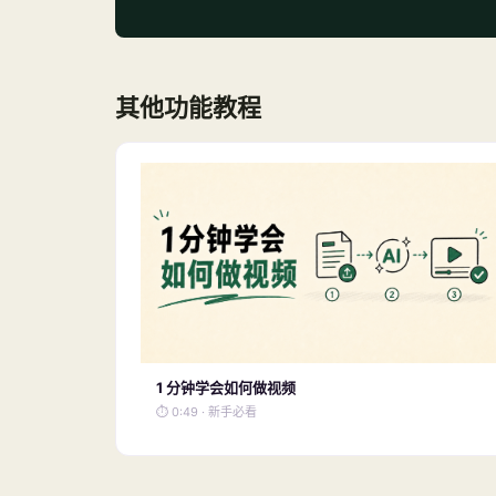
其他功能教程
1 分钟学会如何做视频
⏱ 0:49 · 新手必看