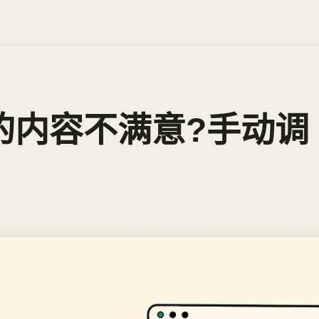
成的内容不满意?手动调