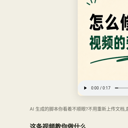
AI 生成的脚本你看着不顺眼?不用重新上传文档
这条视频教你做什么