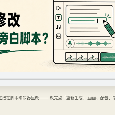
,直接在脚本编辑器里改 —— 改完点「重新生成」,画面、配音、