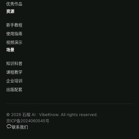
优秀作品
资源
新手教程
使用指南
视频演示
场景
知识科普
课程教学
企业培训
出版配套
© 2026 石榴 AI · VibeKnow. All rights reserved.
京ICP备2024060545号
联系我们