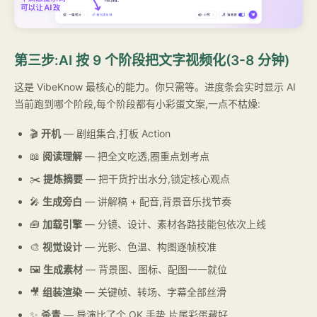
第三步:AI 按 9 个阶段把文字视频化(3-8 分钟)
这是 VibeKnow 最核心的能力。你只需等。进度条会实时显示 AI
当前跑到哪个阶段,每个阶段都有小彩蛋文案,一点不枯燥:
🎬
开机
— 剧组集合,打板 Action
📖
阅读理解
— 把全文吃透,圈重点划考点
✂️
提炼摘要
— 把干货拧出水分,锁定核心观点
🎤
生成旁白
— 讲解稿 + 配音,背景音乐找节奏
🧰
加载引擎
— 分镜、设计、素材各路技能包依次上线
🎨
视觉设计
— 光影、色温、构图逐帧校准
🖼️
生成素材
— 背景图、图标、配图一一就位
🎥
组装渲染
— 关键帧、转场、字幕全部丝滑
✨
杀青
— 导演比了个 OK 手势,片尾彩蛋藏好