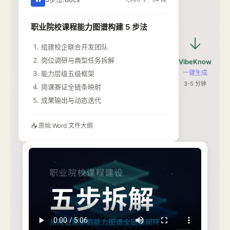
职业院校课程能力图谱构建 5 步法
→
组建校企联合开发团队
岗位调研与典型任务拆解
VibeKnow
一键生成
能力层级五级框架
3-5 分钟
岗课赛证全链条映射
成果输出与动态迭代
📥 原始 Word 文件大纲