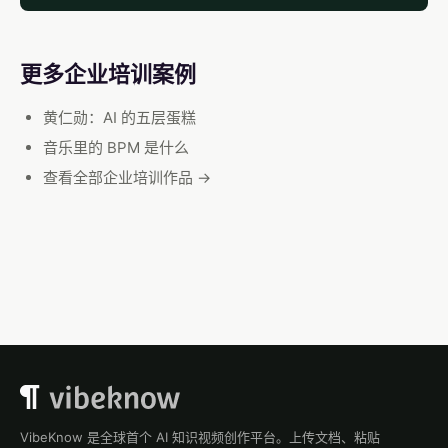
更多企业培训案例
黄仁勋：AI 的五层蛋糕
音乐里的 BPM 是什么
查看全部企业培训作品 →
VibeKnow 是全球首个 AI 知识视频创作平台。上传文档、粘贴