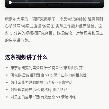
康奈尔大学的一项研究揭示了一个反常识的结论:越愿意耐
心听领导"格局式废话"的员工,实际工作能力反而越差。这
条 3 分钟的视频把研究背景、数据结论、对管理者和员工
的启示讲清楚。
这条视频讲了什么
康奈尔研究的实验设计:如何量化"废话耐受度"
研究数据:废话耐受度 vs 实际产出能力的相关性
为什么能力越强的员工越听不下去空话
对管理者的启示:少说格局,多给路径
对员工的启示:识别有效信息 vs 情绪消耗