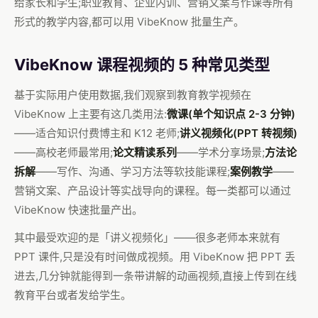
给家长和学生;职业教育、企业内训、营销文案写作课等所有
形式的教学内容,都可以用 VibeKnow 批量生产。
VibeKnow 课程视频的 5 种常见类型
基于实际用户使用数据,我们观察到教育教学视频在
VibeKnow 上主要有这几类用法:
微课(单个知识点 2-3 分钟)
——适合知识付费博主和 K12 老师;
讲义视频化(PPT 转视频)
——高校老师最常用;
论文精读系列
——学术分享场景;
方法论
拆解
——写作、沟通、学习方法等软技能课程;
案例教学
——
营销文案、产品设计等实战导向的课程。每一类都可以通过
VibeKnow 快速批量产出。
其中最受欢迎的是「讲义视频化」——很多老师本来就有
PPT 课件,只是没有时间做成视频。用 VibeKnow 把 PPT 丢
进去,几分钟就能得到一条带讲解的动画视频,直接上传到在线
教育平台或者发给学生。