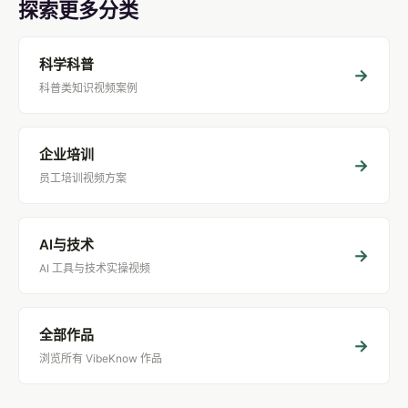
探索更多分类
科学科普
→
科普类知识视频案例
企业培训
→
员工培训视频方案
AI与技术
→
AI 工具与技术实操视频
全部作品
→
浏览所有 VibeKnow 作品