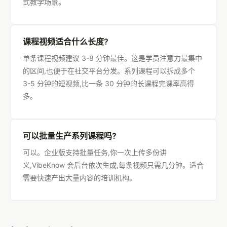
式教学场景。
课程视频适合什么长度?
单条课程视频建议 3-8 分钟最佳。这是学员注意力最集中
的区间,也便于在社交平台分发。系列课程可以拆成多个
3-5 分钟的短视频,比一条 30 分钟的长课程完课率高得
多。
可以批量生产系列课程吗?
可以。企业版支持批量任务,你一次上传多份讲
义,VibeKnow 会后台依次生成,每条视频只需几分钟。适合
需要快速产出大量内容的培训机构。