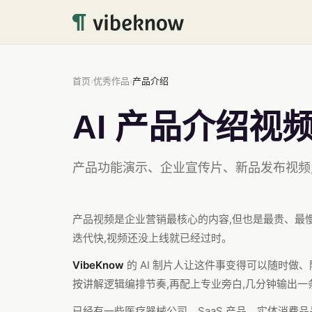
首页
优秀作品
产品介绍
›
›
AI 产品介绍视
产品功能演示、企业宣传片、新品发布视频
产品视频是企业营销最核心的内容,但也是最贵、最慢的内容
迭代快,视频还没上线就已经过时。
VibeKnow
的 AI 制片人让这件事变得可以随时做
按讲解逻辑编排节奏,再配上专业旁白,几分钟输出
已经有一些医疗器械公司、SaaS 产品、实体消费品