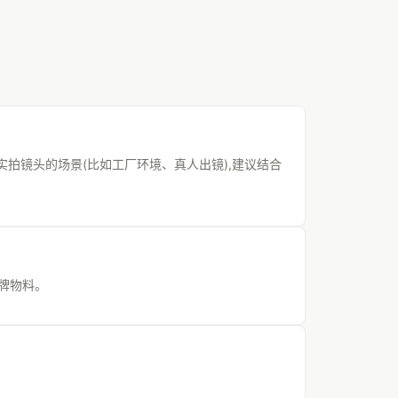
要实拍镜头的场景(比如工厂环境、真人出镜),建议结合
品牌物料。