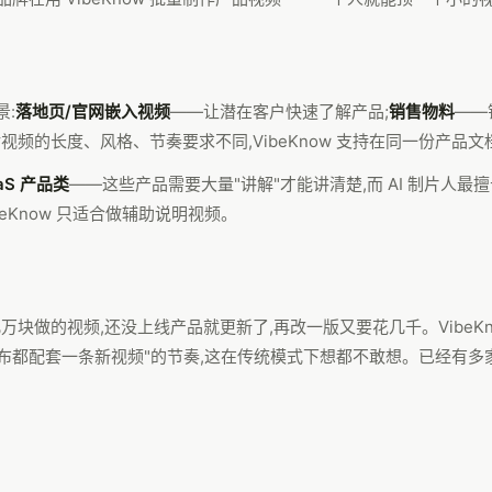
景:
落地页/官网嵌入视频
——让潜在客户快速了解产品;
销售物料
——
频的长度、风格、节奏要求不同,VibeKnow 支持在同一份产品
S 产品类
——这些产品需要大量"讲解"才能讲清楚,而 AI 制片人
eKnow 只适合做辅助说明视频。
万块做的视频,还没上线产品就更新了,再改一版又要花几千。VibeKno
配套一条新视频"的节奏,这在传统模式下想都不敢想。已经有多家 Sa