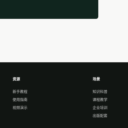
资源
场景
新手教程
知识科普
使用指南
课程教学
视频演示
企业培训
出版配套