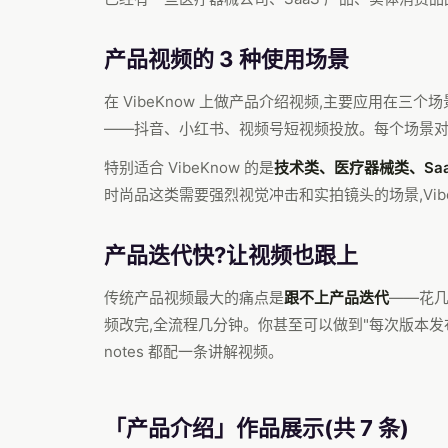
产品视频的 3 种使用场景
在 VibeKnow 上做产品介绍视频,主要应用在三个场
——抖音、小红书、视频号短视频投放。每个场景对视
特别适合 VibeKnow 的是
技术类、医疗器械类、Saa
时尚品这类需要强烈视觉冲击和实拍镜头的场景,Vib
产品迭代快?让视频也跟上
传统产品视频最大的痛点是
跟不上产品迭代
——花几
频改完,全流程几分钟。你甚至可以做到"每次版本发布都
notes 都配一条讲解视频。
「产品介绍」作品展示(共 7 条)