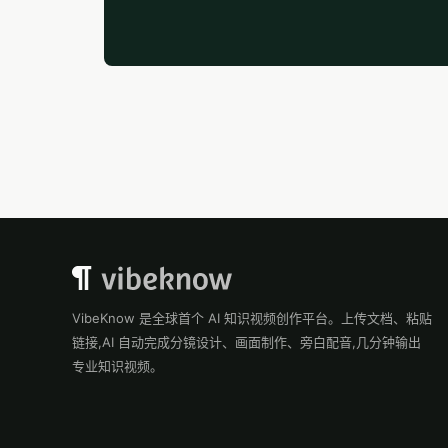
VibeKnow 是全球首个 AI 知识视频创作平台。上传文档、粘贴
链接,AI 自动完成分镜设计、画面制作、旁白配音,几分钟输出
专业知识视频。