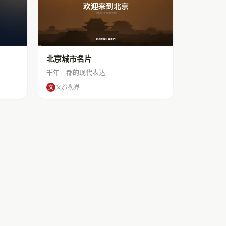
北京城市名片
千年古都的现代表达
文旅视界
文