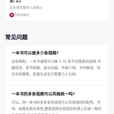
宫门口
北京胡同里的人间烟火
作家出版社
作
常见问题
一本书可以做多少条视频?
没有限制。一本书通常可以做 3-10 条不同角度的视频:书
籍综述、章节拆解、金句动画、作者介绍、书评解读、知
识点拓展等。批量生成也只需要几十分钟。
一本书的多条视频可以风格统一吗?
可以。同一本书的多条宣传视频可以共用相同的配色、开
场、结尾和旁白音色,整套视频在视觉和听感上形成一致的