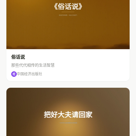
俗话说
那些代代相传的生活智慧
中国经济出版社
经