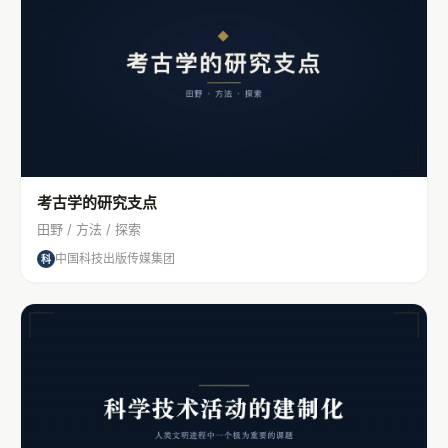
考古学的研究支点
田野 / 方法 / 探索
中国科技出版传媒集团
科