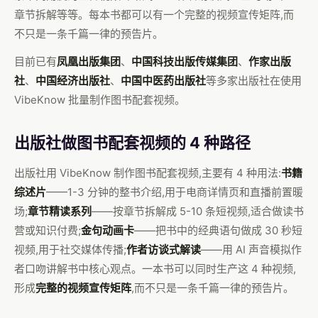
章节拆解等等。每本书都可以有一个完整的视频宣传矩阵,而
不只是一条千篇一律的预告片。
目前已有
凤凰出版集团
、
中国科技出版传媒集团
、
作家出版
社
、
中国经济出版社
、
中国中医药出版社
等多家出版社在使用
VibeKnow 批量制作图书配套视频。
出版社做图书配套视频的 4 种路径
出版社用 VibeKnow 制作图书配套视频,主要有 4 种用法:
书籍
综述片
——1-3 分钟的整书介绍,用于电商详情页和直播前置暖
场;
章节精读系列
——按章节拆解成 5-10 条短视频,适合做读书
营或知识付费;
金句动画卡
——把书中的经典语句做成 30 秒短
视频,用于社交媒体传播;
作者访谈式解读
——用 AI 声音模拟作
者口吻讲解书中核心观点。一本书可以同时生产这 4 种视频,
形成
完整的视频宣传矩阵
,而不只是一条千篇一律的预告片。