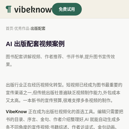
免费试用
首页
优秀作品
出版配套
›
›
AI 出版配套视频案例
图书配套讲解视频、作者推荐、书评书单,提升图书宣传效
果。
出版行业正在经历视频化转型。短视频已经成为图书最重要的
宣传渠道之一,但传统出版社普遍缺乏视频制作能力,外包成本
又太高。一本新书的宣传预算,很难支撑多条视频的制作。
VibeKnow
正在成为出版社视频化的首选工具。编辑只需要把
书的目录、序言、金句、作者介绍整理好,AI 就能自动生成多
条不同角度的宣传视频:书籍综述、作者访谈式、金句动画、