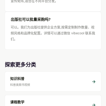
宣传矩阵,适合在不同平台分发。
出版社可以批量采购吗?
可以。我们为出版社提供企业方案,按需定制制作数量、视
频风格和品牌化配置。详情可以通过微信 vibecool 联系我
们。
探索更多分类
知识科普
→
科普类图书视频
课程教学
→