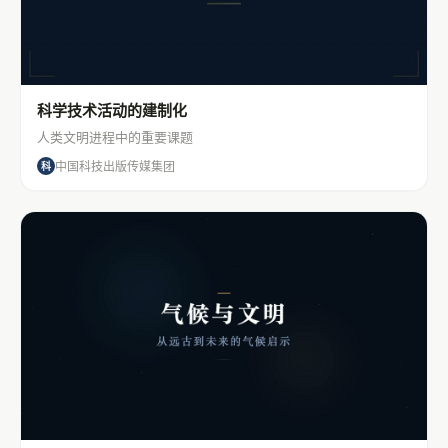
科学技术活动的建制化
人类文明进程中的重要课题
中国科技出版传媒集团
科