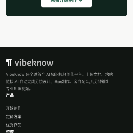
免费开始制作 →
VibeKnow 是全球首个 AI 知识视频创作平台。上传文档、粘贴
链接,AI 自动完成分镜设计、画面制作、旁白配音,几分钟输出
专业知识视频。
产品
开始创作
定价方案
优秀作品
资源