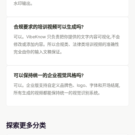
水印输出。
合规要求的培训视频可以生成吗?
可以。VibeKnow 只负责把你提供的文字内容可视化,不会
修改或添加内容。所以合规类、法律类培训视频的准确性
完全由你的输入文稿保证。
可以保持统一的企业视觉风格吗?
可以。企业版支持自定义品牌色、logo、字体和开场结尾,
所有生成的视频都能保持统一的视觉识别系统。
探索更多分类