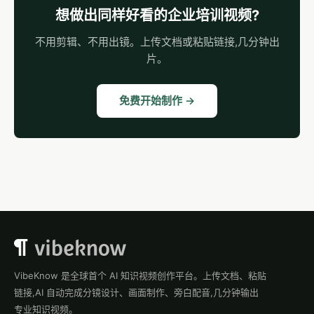
想做出同样好看的企业培训视频?
不用剪辑、不用出镜。上传文档或粘贴链接,几分钟出
片。
免费开始制作 →
VibeKnow 是全球首个 AI 知识视频创作平台。上传文档、粘贴
链接,AI 自动完成分镜设计、画面制作、旁白配音,几分钟输出
专业知识视频。