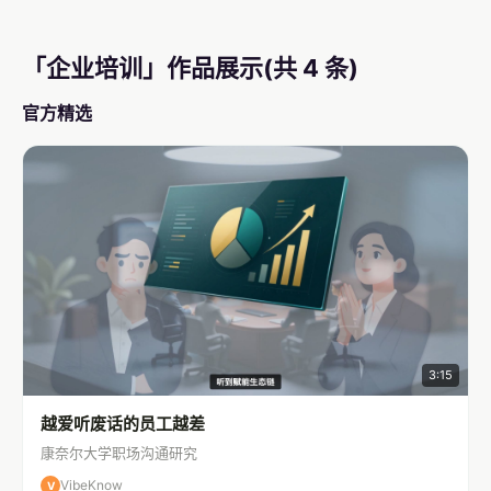
「企业培训」作品展示(共 4 条)
官方精选
3:15
越爱听废话的员工越差
康奈尔大学职场沟通研究
VibeKnow
V