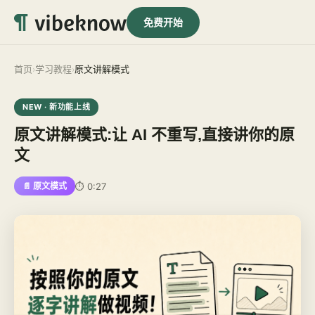
免费开始
首页
学习教程
原文讲解模式
›
›
NEW · 新功能上线
原文讲解模式:让 AI 不重写,直接讲你的原
文
⏱ 0:27
📄 原文模式