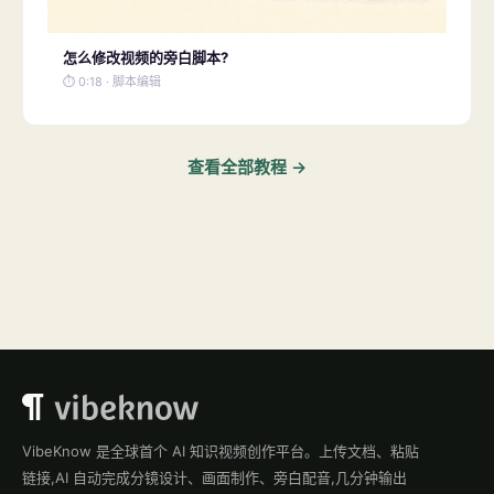
怎么修改视频的旁白脚本?
⏱ 0:18 · 脚本编辑
查看全部教程 →
VibeKnow 是全球首个 AI 知识视频创作平台。上传文档、粘贴
链接,AI 自动完成分镜设计、画面制作、旁白配音,几分钟输出