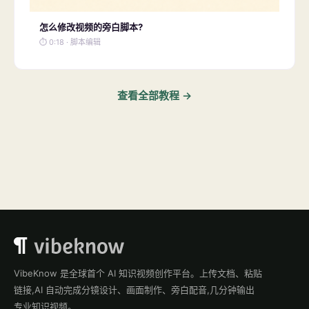
怎么修改视频的旁白脚本?
⏱ 0:18 · 脚本编辑
查看全部教程 →
VibeKnow 是全球首个 AI 知识视频创作平台。上传文档、粘贴
链接,AI 自动完成分镜设计、画面制作、旁白配音,几分钟输出
专业知识视频。